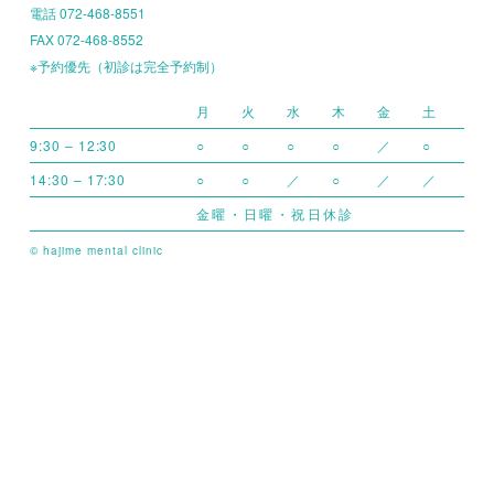
電話 072-468-8551
FAX 072-468-8552
※予約優先（初診は完全予約制）
月
火
水
木
金
土
9:30 – 12:30
○
○
○
○
／
○
14:30 – 17:30
○
○
／
○
／
／
金曜・日曜・祝日休診
© hajime mental clinic