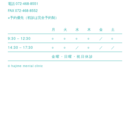
電話 072-468-8551
FAX 072-468-8552
※予約優先（初診は完全予約制）
月
火
水
木
金
土
9:30 – 12:30
○
○
○
○
／
○
14:30 – 17:30
○
○
／
○
／
／
金曜・日曜・祝日休診
© hajime mental clinic