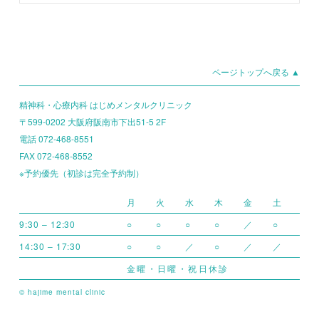
ページトップへ戻る ▲
精神科・心療内科 はじめメンタルクリニック
〒599-0202 大阪府阪南市下出51-5 2F
電話 072-468-8551
FAX 072-468-8552
※予約優先（初診は完全予約制）
月
火
水
木
金
土
9:30 – 12:30
○
○
○
○
／
○
14:30 – 17:30
○
○
／
○
／
／
金曜・日曜・祝日休診
© hajime mental clinic